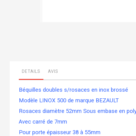
Skip
to
the
beginning
of
the
images
gallery
DETAILS
AVIS
Béquilles doubles s/rosaces en inox brossé
Modèle LINOX 500 de marque BEZAULT
Rosaces diamètre 52mm Sous embase en pol
Avec carré de 7mm
Pour porte épaisseur 38 à 55mm