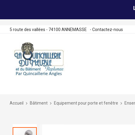
5 route des vallées - 74100 ANNEMASSE
-
Contactez-nous
Allez
au
contenu
Accueil
Bâtiment
Equipement pour porte et fenêtre
Ensem
Skip
to