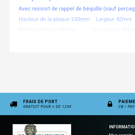
Avec ressort de rappel de béquille (sauf percag
Hauteur de la plaque 243mm Largeur 42mm
Entraxe des vis 195mm Ent serrure 70m
FRAIS DE PORT
PAIEM
GRATUIT POUR + DE 120€
CB / PA
INFORMATI