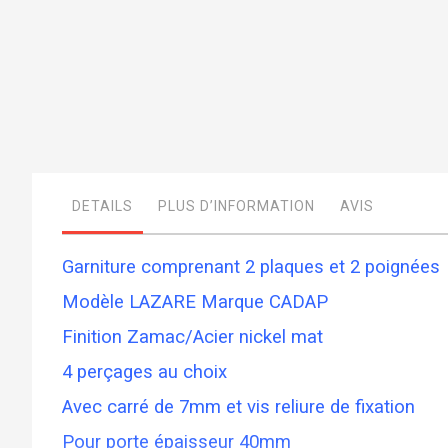
Skip
to
the
beginning
of
the
images
DETAILS
PLUS D’INFORMATION
AVIS
gallery
Garniture comprenant 2 plaques et 2 poignées
Modèle LAZARE Marque CADAP
Finition Zamac/Acier nickel mat
4 perçages au choix
Avec carré de 7mm et vis reliure de fixation
Pour porte épaisseur 40mm