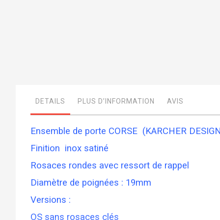
Skip
to
the
beginning
of
the
images
DETAILS
PLUS D’INFORMATION
AVIS
gallery
Ensemble de porte CORSE (KARCHER DESIGN
Finition inox satiné
Rosaces rondes avec ressort de rappel
Diamètre de poignées : 19mm
Versions :
OS sans rosaces clés