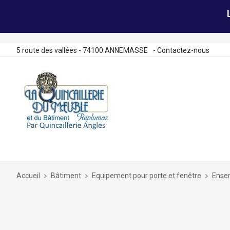
5 route des vallées - 74100 ANNEMASSE
-
Contactez-nous
Allez
au
contenu
Accueil
Bâtiment
Equipement pour porte et fenêtre
Ensem
Skip
to