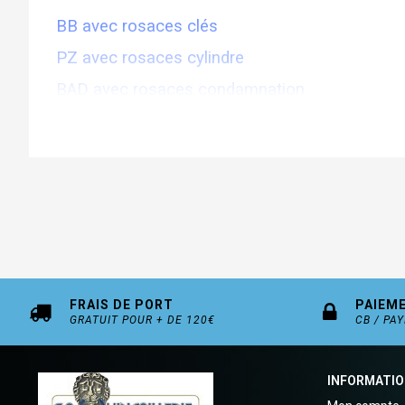
BB avec rosaces clés
PZ avec rosaces cylindre
BAD avec rosaces condamnation
Délai de livraison 15 jours
FRAIS DE PORT
PAIEM
GRATUIT POUR + DE 120€
CB / PA
INFORMATI