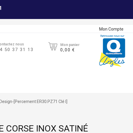
1
Mon Compte
ontactez nous
Mon panier
4 50 37 31 13
0,00 €
Design-[Percement:ER30.PZ71 Clé I]
E CORSE INOX SATINÉ