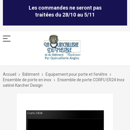
Les commandes ne seront pas
traitées du 28/10 au 5/11
Allez
au
Accueil
Bâtiment
Equipement pour porte et fenêtre
contenu
Ensemble de porte en inox
Ensemble de porte CORFU ER24 Inox
satiné Karcher Design
Skip
to
the
end
of
the
images