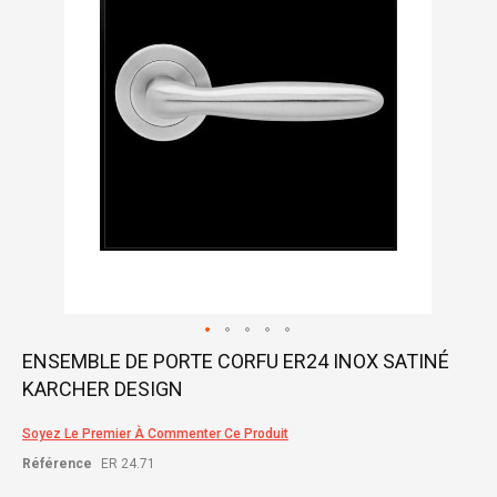
gallery
Skip
ENSEMBLE DE PORTE CORFU ER24 INOX SATINÉ
to
KARCHER DESIGN
the
beginning
of
Soyez Le Premier À Commenter Ce Produit
the
Référence
ER 24.71
images
gallery