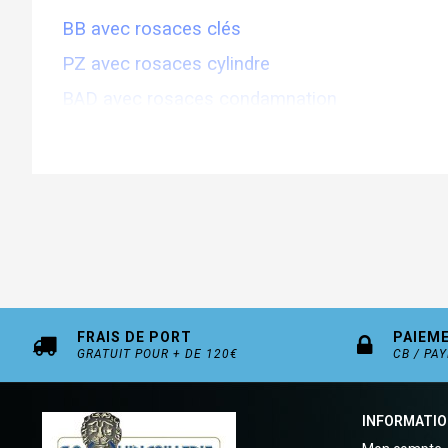
BB avec rosaces clés
PZ avec rosaces cylindre
BAD avec rosaces condamnation
Délai de livraison 15 jours
FRAIS DE PORT
PAIEM
GRATUIT POUR + DE 120€
CB / PA
INFORMATI