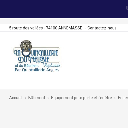
5 route des vallées - 74100 ANNEMASSE
-
Contactez-nous
Allez
au
contenu
Accueil
Bâtiment
Equipement pour porte et fenêtre
Ensem
Skip
to