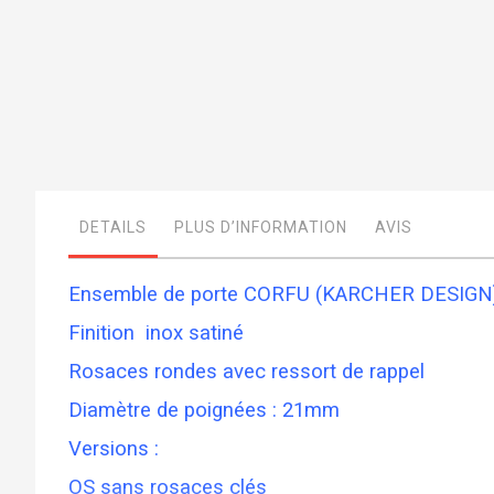
Skip
to
the
beginning
of
the
images
DETAILS
PLUS D’INFORMATION
AVIS
gallery
Ensemble de porte CORFU (KARCHER DESIGN
Finition inox satiné
Rosaces rondes avec ressort de rappel
Diamètre de poignées : 21mm
Versions :
OS sans rosaces clés