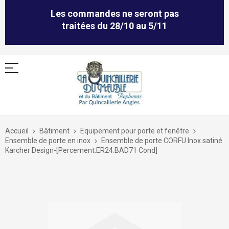
Les commandes ne seront pas
traitées du 28/10 au 5/11
Allez
au
Accueil
Bâtiment
Equipement pour porte et fenêtre
contenu
Ensemble de porte en inox
Ensemble de porte CORFU Inox satiné
Karcher Design-[Percement:ER24.BAD71 Cond]
Skip
to
the
end
of
the
images