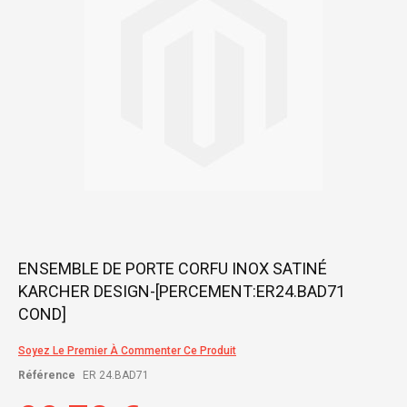
gallery
Skip
ENSEMBLE DE PORTE CORFU INOX SATINÉ
to
KARCHER DESIGN-[PERCEMENT:ER24.BAD71
the
beginning
COND]
of
the
Soyez Le Premier À Commenter Ce Produit
images
gallery
Référence
ER 24.BAD71