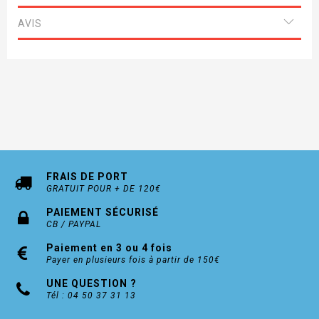
* Rajouter les rosaces clés, cylindre, ou
condamnation
AVIS
Délai de livraison 8/10 Jours
FRAIS DE PORT
GRATUIT POUR + DE 120€
PAIEMENT SÉCURISÉ
CB / PAYPAL
Paiement en 3 ou 4 fois
Payer en plusieurs fois à partir de 150€
UNE QUESTION ?
Tél : 04 50 37 31 13