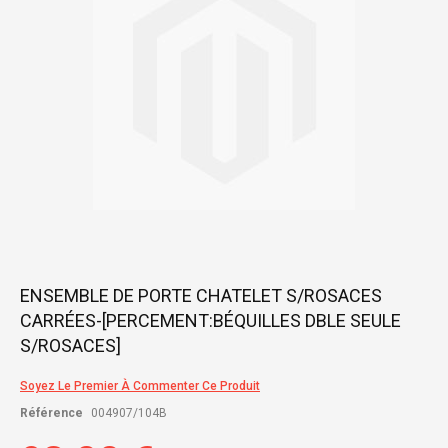
gallery
Skip
ENSEMBLE DE PORTE CHATELET S/ROSACES
to
CARRÉES-[PERCEMENT:BÉQUILLES DBLE SEULE
the
beginning
S/ROSACES]
of
the
Soyez Le Premier À Commenter Ce Produit
images
gallery
Référence
004907/104B