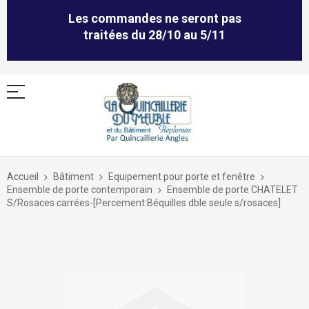
Les commandes ne seront pas
traitées du 28/10 au 5/11
Allez
au
Accueil
Bâtiment
Equipement pour porte et fenêtre
contenu
Ensemble de porte contemporain
Ensemble de porte CHATELET
S/Rosaces carrées-[Percement:Béquilles dble seule s/rosaces]
Skip
to
the
end
of
the
images