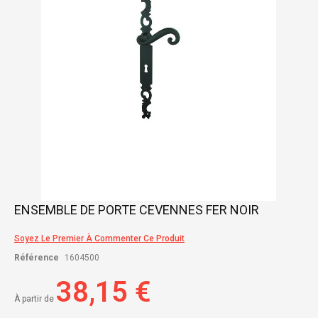
gallery
Skip
ENSEMBLE DE PORTE CEVENNES FER NOIR
to
the
Soyez Le Premier À Commenter Ce Produit
beginning
of
Référence
1604500
the
images
38,15 €
gallery
À partir de