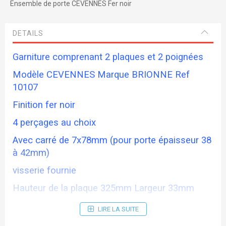
Ensemble de porte CEVENNES Fer noir
DETAILS
Garniture comprenant 2 plaques et 2 poignées
Modèle CEVENNES Marque BRIONNE Ref
10107
Finition fer noir
4 perçages au choix
Avec carré de 7x78mm (pour porte épaisseur 38
à 42mm)
visserie fournie
Hauteur de la plaque 325mm Largeur 33mm
Entraxe des vis 195mm Ent serrure 70mm
LIRE LA SUITE