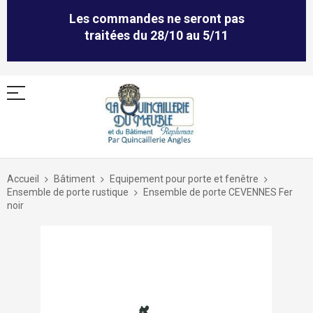
Les commandes ne seront pas
traitées du 28/10 au 5/11
Allez
au
Accueil
Bâtiment
Equipement pour porte et fenêtre
contenu
Ensemble de porte rustique
Ensemble de porte CEVENNES Fer
noir
Skip
to
the
end
of
the
images