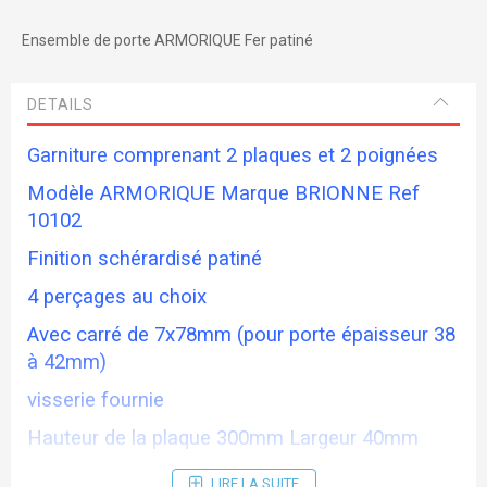
Ensemble de porte ARMORIQUE Fer patiné
DETAILS
Garniture comprenant 2 plaques et 2 poignées
Modèle ARMORIQUE Marque BRIONNE Ref
10102
Finition schérardisé patiné
4 perçages au choix
Avec carré de 7x78mm (pour porte épaisseur 38
à 42mm)
visserie fournie
Hauteur de la plaque 300mm Largeur 40mm
Entraxe des vis 195mm Ent serrure 70mm
LIRE LA SUITE