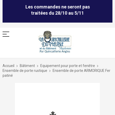
Les commandes ne seront pas
traitées du 28/10 au 5/11
Allez
au
Accueil
Bâtiment
Equipement pour porte et fenêtre
contenu
Ensemble de porte rustique
Ensemble de porte ARMORIQUE Fer
patiné
Skip
to
the
end
of
the
images