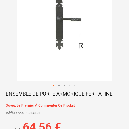
gallery
Skip
ENSEMBLE DE PORTE ARMORIQUE FER PATINÉ
to
the
Soyez Le Premier À Commenter Ce Produit
beginning
of
Référence
1604060
the
images
64,56 €
gallery