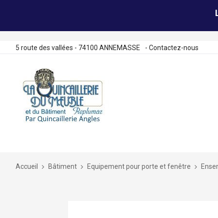
5 route des vallées - 74100 ANNEMASSE
-
Contactez-nous
Allez
au
contenu
Accueil
Bâtiment
Equipement pour porte et fenêtre
Ensem
Skip
to