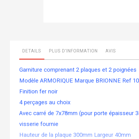
Skip
to
the
beginning
of
DETAILS
PLUS D’INFORMATION
AVIS
the
images
gallery
Garniture comprenant 2 plaques et 2 poignées
Modèle ARMORIQUE Marque BRIONNE Ref 10
Finition fer noir
4 perçages au choix
Avec carré de 7x78mm (pour porte épaisseur 
visserie fournie
Hauteur de la plaque 300mm Largeur 40mm