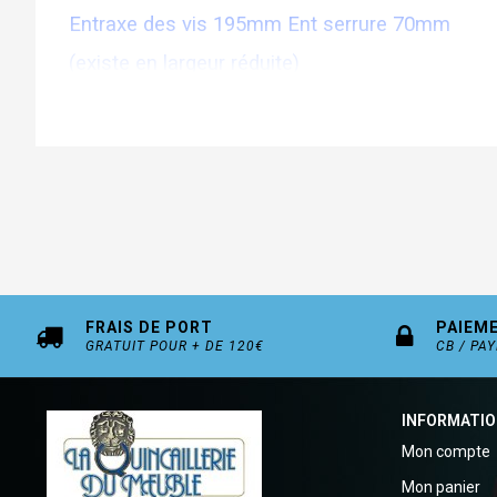
Entraxe des vis 195mm Ent serrure 70mm
(existe en largeur réduite)
FRAIS DE PORT
PAIEM
GRATUIT POUR + DE 120€
CB / PA
INFORMATI
Mon compte
Mon panier