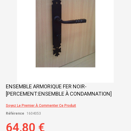
gallery
Skip
ENSEMBLE ARMORIQUE FER NOIR-
to
[PERCEMENT:ENSEMBLE À CONDAMNATION]
the
beginning
of
Soyez Le Premier À Commenter Ce Produit
the
Référence
1604053
images
gallery
64,80 €