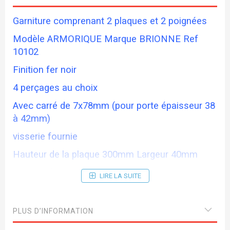
Garniture comprenant 2 plaques et 2 poignées
Modèle ARMORIQUE Marque BRIONNE Ref
10102
Finition fer noir
4 perçages au choix
Avec carré de 7x78mm (pour porte épaisseur 38
à 42mm)
visserie fournie
Hauteur de la plaque 300mm Largeur 40mm
Entraxe des vis 195mm Ent serrure 70mm
LIRE LA SUITE
(existe en largeur réduite)
PLUS D’INFORMATION