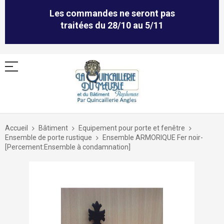
Les commandes ne seront pas
traitées du 28/10 au 5/11
Allez
au
Accueil
Bâtiment
Equipement pour porte et fenêtre
contenu
Ensemble de porte rustique
Ensemble ARMORIQUE Fer noir-
[Percement:Ensemble à condamnation]
Skip
to
the
end
of
the
images