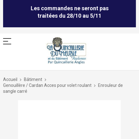
Les commandes ne seront pas
traitées du 28/10 au 5/11
Allez
au
Accueil
Bâtiment
contenu
Genouillère / Cardan Acces pour volet roulant
Enrouleur de
sangle carré
Skip
to
the
end
of
the
images