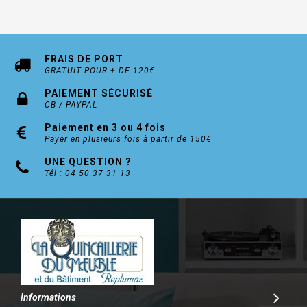
FRAIS DE PORT
GRATUIT POUR + DE 120€
PAIEMENT SÉCURISÉ
CB / PAYPAL
Paiement en 3 ou 4 fois
Payer en plusieurs fois à partir de 150€
UNE QUESTION ?
Tél : 04 50 37 31 13
Informations