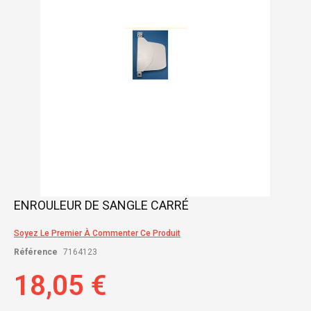
gallery
Skip
ENROULEUR DE SANGLE CARRÉ
to
the
Soyez Le Premier À Commenter Ce Produit
beginning
of
Référence
7164123
the
images
18,05 €
gallery