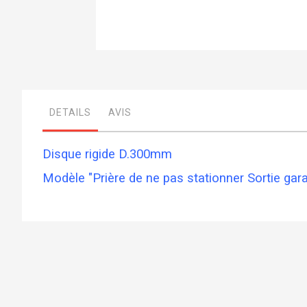
Skip
to
the
beginning
of
DETAILS
AVIS
the
images
gallery
Disque rigide D.300mm
Modèle "Prière de ne pas stationner Sortie g