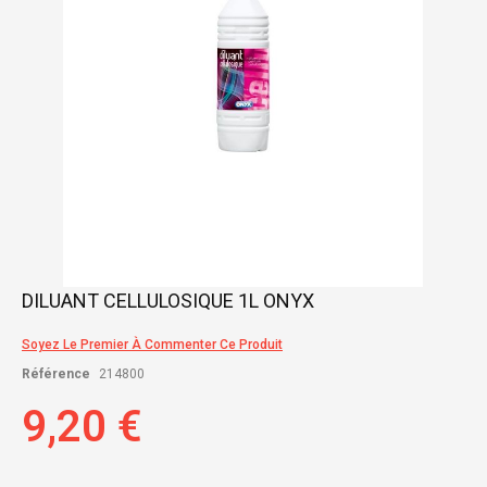
Skip
DILUANT CELLULOSIQUE 1L ONYX
to
the
Soyez Le Premier À Commenter Ce Produit
beginning
of
Référence
214800
the
images
9,20 €
gallery