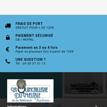
FRAIS DE PORT
GRATUIT POUR + DE 120€
PAIEMENT SÉCURISÉ
CB / PAYPAL
Paiement en 3 ou 4 fois
Payer en plusieurs fois à partir de 150€
UNE QUESTION ?
Tél : 04 50 37 31 13
Informations