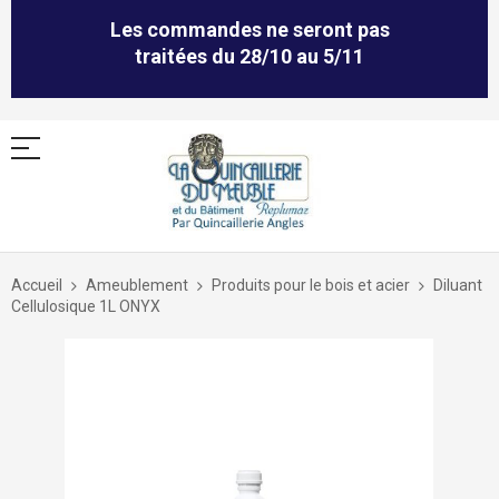
Les commandes ne seront pas
traitées du 28/10 au 5/11
Allez
au
Accueil
Ameublement
Produits pour le bois et acier
Diluant
contenu
Cellulosique 1L ONYX
Skip
to
the
end
of
the
images
gallery