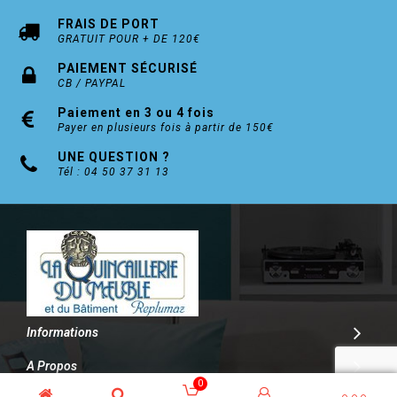
FRAIS DE PORT
GRATUIT POUR + DE 120€
PAIEMENT SÉCURISÉ
CB / PAYPAL
Paiement en 3 ou 4 fois
Payer en plusieurs fois à partir de 150€
UNE QUESTION ?
Tél : 04 50 37 31 13
Informations
A Propos
0