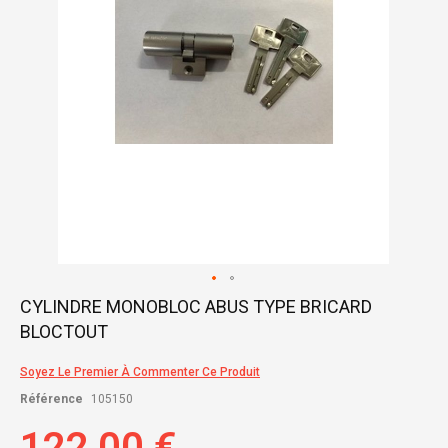
Skip
CYLINDRE MONOBLOC ABUS TYPE BRICARD
to
BLOCTOUT
the
beginning
of
Soyez Le Premier À Commenter Ce Produit
the
Référence
105150
images
gallery
122,00 €