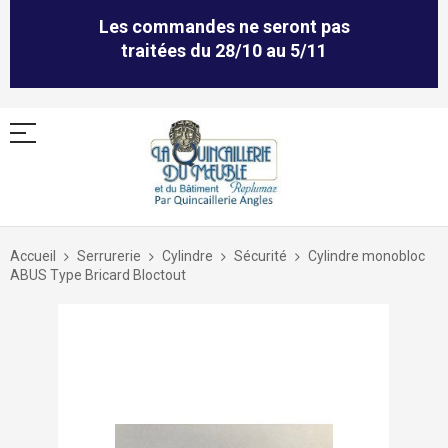
Les commandes ne seront pas
traitées du 28/10 au 5/11
Allez
au
Accueil
Serrurerie
Cylindre
Sécurité
Cylindre monobloc
contenu
ABUS Type Bricard Bloctout
Skip
to
the
end
of
the
images
gallery