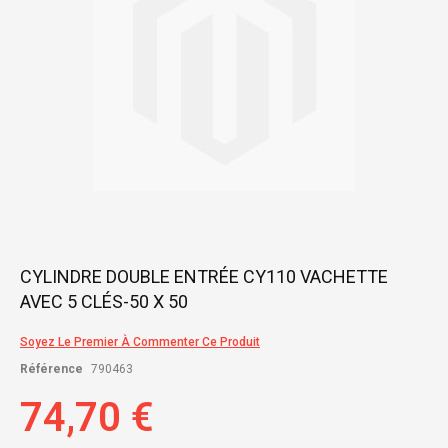
Skip
CYLINDRE DOUBLE ENTRÉE CY110 VACHETTE
to
AVEC 5 CLÉS-50 X 50
the
beginning
of
Soyez Le Premier À Commenter Ce Produit
the
Référence
790463
images
gallery
74,70 €