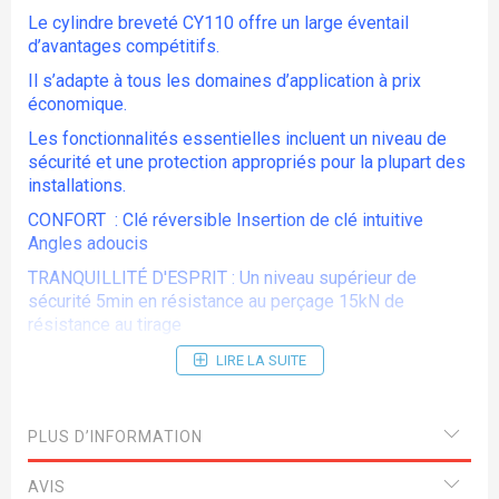
Le cylindre breveté CY110 offre un large éventail
d’avantages compétitifs.
Il s’adapte à tous les domaines d’application à prix
économique.
Les fonctionnalités essentielles incluent un niveau de
sécurité et une protection appropriés pour la plupart des
installations.
CONFORT : Clé réversible Insertion de clé intuitive
Angles adoucis
TRANQUILLITÉ D'ESPRIT : Un niveau supérieur de
sécurité 5min en résistance au perçage 15kN de
résistance au tirage
Résistance au crochetage Résistance au bumping
LIRE LA SUITE
(version varié) Endurance : 500 000 cycles au test de
durabilité* 240h en résistance à la corrosion, au delà du
standard de 96h Sécurité améliorée grâce au profil
PLUS D’INFORMATION
complexe Certifié conforme à la norme EN 1303:2015 et
conforme à la norme SKG** * Test en accéléré
AVIS