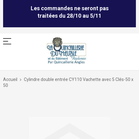
Les commandes ne seront pas
traitées du 28/10 au 5/11
Allez
au
Accueil
Cylindre double entrée CY110 Vachette avec 5 Clés-50 x
contenu
50
Skip
to
the
end
of
the
images
gallery