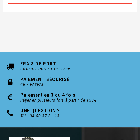
EXCLUSIVITÉ À LONG TERME : Protégé par un nouveau
brevet en cours de validation jusqu'en 2036.
Carte de sécurité pour varié et s'entrouvrant
Copie de clé par le fabricant
APPLICATIONS CY110 est le meilleur choix pour les
applications suivantes:
Soins de santé Éducation Des bureaux Appartements
FRAIS DE PORT
En option : Nous contacter Disponible en organigramme,
GRATUIT POUR + DE 120€
cylindres s'entrouvrants
PAIEMENT SÉCURISÉ
OFFRE SPECIALE LIVRE AVEC 5 CLES (au lieu de 3
CB / PAYPAL
en standard)
Paiement en 3 ou 4 fois
Payer en plusieurs fois à partir de 150€
UNE QUESTION ?
Tél : 04 50 37 31 13