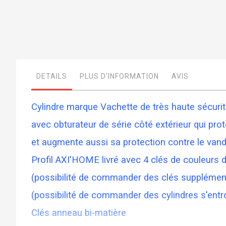
Skip
to
the
beginning
DETAILS
PLUS D’INFORMATION
AVIS
of
the
images
gallery
Cylindre marque Vachette de très haute sécuri
avec obturateur de série côté extérieur qui prot
et augmente aussi sa protection contre le van
Profil AXI'HOME livré avec 4 clés de couleurs d
(possibilité de commander des clés supplémenta
(possibilité de commander des cylindres s'entr
Clés anneau bi-matière