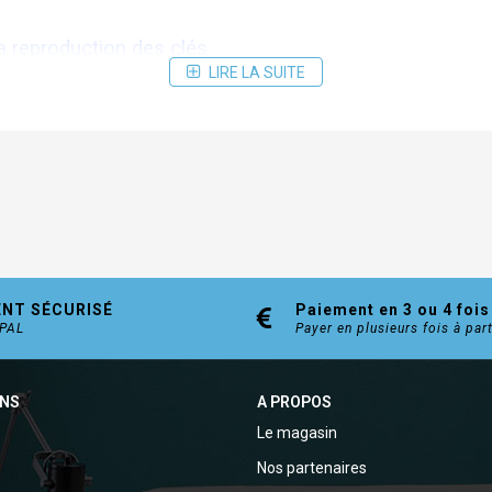
la reproduction des clés
LIRE LA SUITE
lle du côté extérieur)
és suplémentaires (nous contacter)
ENT SÉCURISÉ
Paiement en 3 ou 4 fois
YPAL
Payer en plusieurs fois à par
ONS
A PROPOS
Le magasin
Nos partenaires