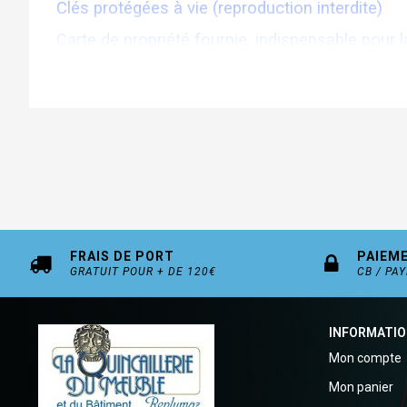
Clés protégées à vie (reproduction interdite)
Carte de propriété fournie, indispensable pour 
Nombreuses dimensions (1ere dimension est ce
Ref 7101 Double entrée
En option : S'entrouvrant et organigramme, cl
Finition Nickelé
FRAIS DE PORT
PAIEM
GRATUIT POUR + DE 120€
CB / PA
INFORMATI
Mon compte
Mon panier