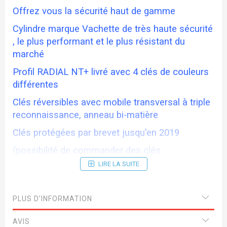
Offrez vous la sécurité haut de gamme
Cylindre marque Vachette de très haute sécurité
, le plus performant et le plus résistant du
marché
Profil RADIAL NT+ livré avec 4 clés de couleurs
différentes
Clés réversibles avec mobile transversal à triple
reconnaissance, anneau bi-matière
Clés protégées par brevet jusqu'en 2019
(possibilité de commander des clés
supplémentaires avec le cylindre : délai environ
LIRE LA SUITE
10 jours)
(possibilité de commander des cylindres
PLUS D’INFORMATION
s'entrouvrant avec la même clé : délai environ 10
jours)
AVIS