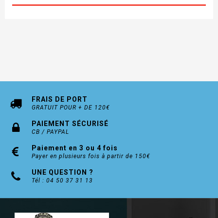
Carte de propriété fournie, indispensable pour la
reproduction des clés (incopiables, reproduction
interdite)
Ref 7101 Double entrée
Renforcement avec barre anti-casse
Boucliers de protection en carbure de tungtène
FRAIS DE PORT
Inserts en acier anti-perçage
GRATUIT POUR + DE 120€
Cylindre et goupilles en acier inox anti-
PAIEMENT SÉCURISÉ
crochetage et anti-corrosion
CB / PAYPAL
Finition Nickelé
Paiement en 3 ou 4 fois
Payer en plusieurs fois à partir de 150€
En option : S'entrouvrant et organigramme, clés
UNE QUESTION ?
suplémentaires (nous contacter)
Tél : 04 50 37 31 13