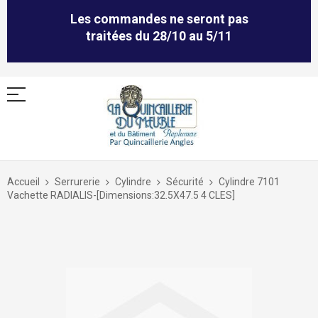
Les commandes ne seront pas
traitées du 28/10 au 5/11
Allez
au
Accueil
Serrurerie
Cylindre
Sécurité
Cylindre 7101
contenu
Vachette RADIALIS-[Dimensions:32.5X47.5 4 CLES]
Skip
to
the
end
of
the
images
gallery