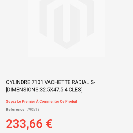
Skip
CYLINDRE 7101 VACHETTE RADIALIS-
to
[DIMENSIONS:32.5X47.5 4 CLES]
the
beginning
of
Soyez Le Premier À Commenter Ce Produit
the
Référence
790513
images
gallery
233,66 €