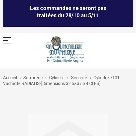
Les commandes ne seront pas
traitées du 28/10 au 5/11
Allez
au
Accueil
Serrurerie
Cylindre
Sécurité
Cylindre 7101
contenu
Vachette RADIALIS-[Dimensions:32.5X37.5 4 CLES]
Skip
to
the
end
of
the
images
gallery