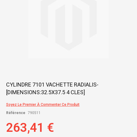
Skip
CYLINDRE 7101 VACHETTE RADIALIS-
to
[DIMENSIONS:32.5X37.5 4 CLES]
the
beginning
of
Soyez Le Premier À Commenter Ce Produit
the
Référence
790511
images
gallery
263,41 €