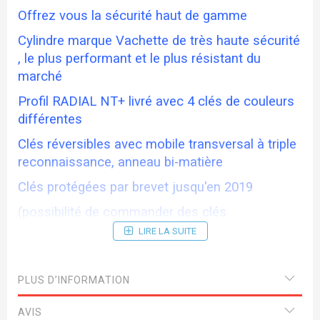
Offrez vous la sécurité haut de gamme
Cylindre marque Vachette de très haute sécurité
, le plus performant et le plus résistant du
marché
Profil RADIAL NT+ livré avec 4 clés de couleurs
différentes
Clés réversibles avec mobile transversal à triple
reconnaissance, anneau bi-matière
Clés protégées par brevet jusqu'en 2019
(possibilité de commander des clés
supplémentaires avec le cylindre : délai environ
LIRE LA SUITE
10 jours)
(possibilité de commander des cylindres
PLUS D’INFORMATION
s'entrouvrant avec la même clé : délai environ 10
jours)
AVIS