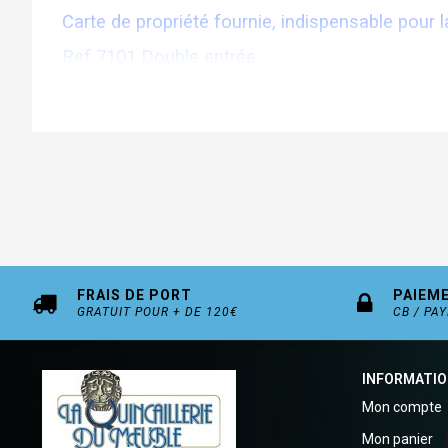
Carte de propriété fournie, indispensable pour l
Ref 7101 Double entrée
Renforcement avec barre anti-casse
Boucliers de protection en carbure de tungtène
Inserts en acier anti-perçage
Cylindre et goupilles en acier inox anti-crochet
Finition Nickelé
En option : S'entrouvrant et organigramme, clé
FRAIS DE PORT
PAIEM
GRATUIT POUR + DE 120€
CB / PA
INFORMATI
Mon compte
Mon panier