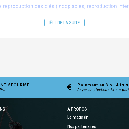
a reproduction des clés (incopiables, reproduction inter
LIRE LA SUITE
age et anti-corrosion
s suplémentaires (nous contacter)
ENT SÉCURISÉ
Paiement en 3 ou 4 fois
YPAL
Payer en plusieurs fois à par
ONS
A PROPOS
Le magasin
Nos partenaires