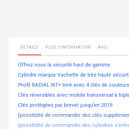
Skip
to
the
beginning
of
DETAILS
PLUS D’INFORMATION
AVIS
the
images
gallery
Offrez vous la sécurité haut de gamme
Cylindre marque Vachette de très haute sécurité
Profil RADIAL NT+ livré avec 4 clés de couleurs
Clés réversibles avec mobile transversal à tri
Clés protégées par brevet jusqu'en 2019
(possibilité de commander des clés supplémentai
(possibilité de commander des cylindres s'entro