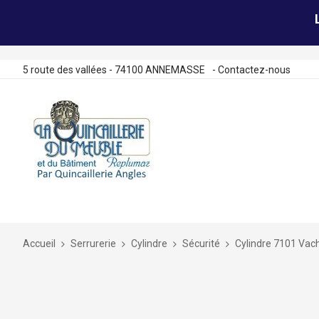
5 route des vallées - 74100 ANNEMASSE
-
Contactez-nous
Allez
au
contenu
Accueil
Serrurerie
Cylindre
Sécurité
Cylindre 7101 Vac
Skip
to