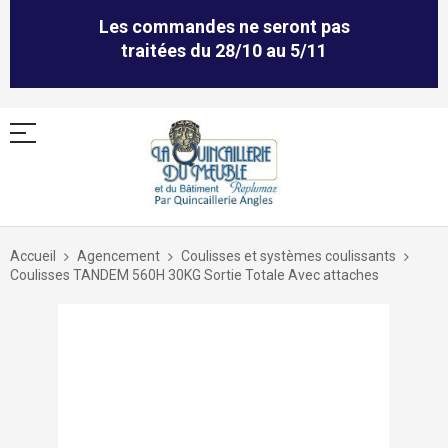
Les commandes ne seront pas
traitées du 28/10 au 5/11
Allez
au
Accueil
Agencement
Coulisses et systèmes coulissants
contenu
Coulisses TANDEM 560H 30KG Sortie Totale Avec attaches
Skip
to
the
end
of
the
images
gallery