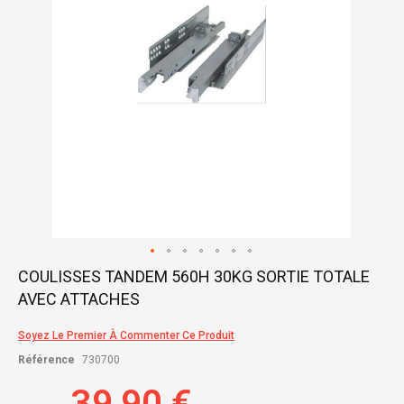
Skip
COULISSES TANDEM 560H 30KG SORTIE TOTALE
to
AVEC ATTACHES
the
beginning
of
Soyez Le Premier À Commenter Ce Produit
the
Référence
730700
images
gallery
39,90 €