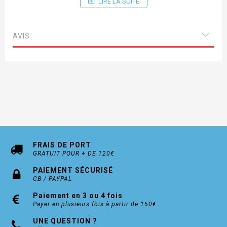
LIRE LA SUITE
560H27 270mm
560H30 300mm
AVIS
560H35 350mm
560H40 400mm
560H45 450mm
560H50 500mm
560H55 550mm
FRAIS DE PORT
GRATUIT POUR + DE 120€
PAIEMENT SÉCURISÉ
CB / PAYPAL
Paiement en 3 ou 4 fois
Payer en plusieurs fois à partir de 150€
UNE QUESTION ?