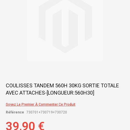
gallery
Skip
COULISSES TANDEM 560H 30KG SORTIE TOTALE
to
AVEC ATTACHES-[LONGUEUR:560H30]
the
beginning
of
Soyez Le Premier À Commenter Ce Produit
the
Référence
730701+730719+730720
images
gallery
39,90 €