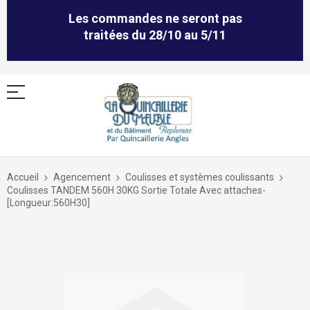
Les commandes ne seront pas
traitées du 28/10 au 5/11
Allez
au
Accueil
Agencement
Coulisses et systèmes coulissants
contenu
Coulisses TANDEM 560H 30KG Sortie Totale Avec attaches-
[Longueur:560H30]
Skip
to
the
end
of
the
images