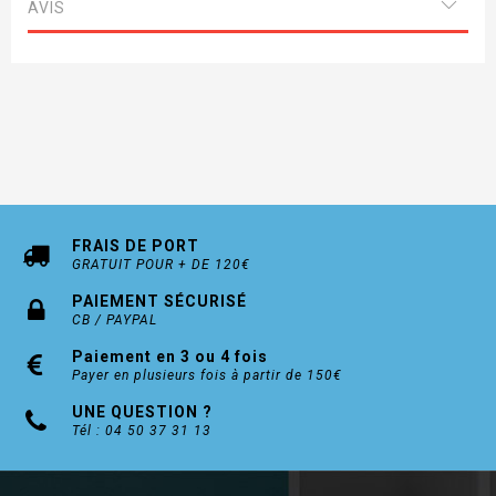
560H40 400mm
AVIS
560H45 450mm
560H50 500mm
560H55 550mm
FRAIS DE PORT
GRATUIT POUR + DE 120€
PAIEMENT SÉCURISÉ
CB / PAYPAL
Paiement en 3 ou 4 fois
Payer en plusieurs fois à partir de 150€
UNE QUESTION ?
Tél : 04 50 37 31 13