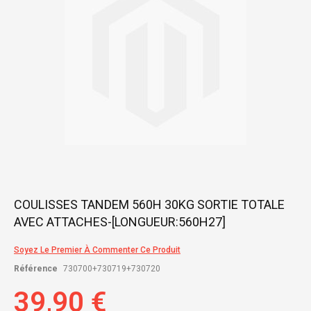
gallery
Skip
COULISSES TANDEM 560H 30KG SORTIE TOTALE
to
AVEC ATTACHES-[LONGUEUR:560H27]
the
beginning
of
Soyez Le Premier À Commenter Ce Produit
the
Référence
730700+730719+730720
images
gallery
39,90 €