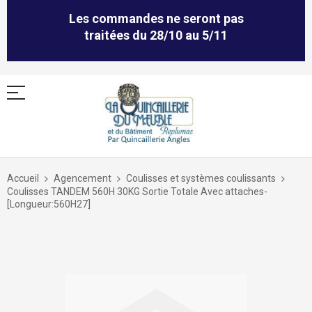
Les commandes ne seront pas
traitées du 28/10 au 5/11
Allez
au
Accueil
Agencement
Coulisses et systèmes coulissants
contenu
Coulisses TANDEM 560H 30KG Sortie Totale Avec attaches-
[Longueur:560H27]
Skip
to
the
end
of
the
images