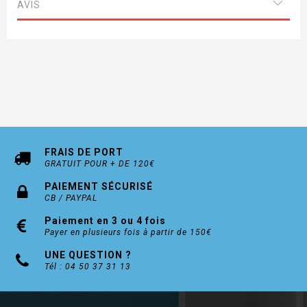
560H40 400mm
AVIS
560H45 450mm
560H50 500mm
560H55 550mm
FRAIS DE PORT
GRATUIT POUR + DE 120€
PAIEMENT SÉCURISÉ
CB / PAYPAL
Paiement en 3 ou 4 fois
Payer en plusieurs fois à partir de 150€
UNE QUESTION ?
Tél : 04 50 37 31 13