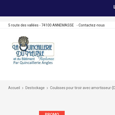
5 route des vallées - 74100 ANNEMASSE
-
Contactez-nous
Allez
au
contenu
Accueil
Destockage
Coulisses pour tiroir avec amortisseur
Skip
to
PROMO