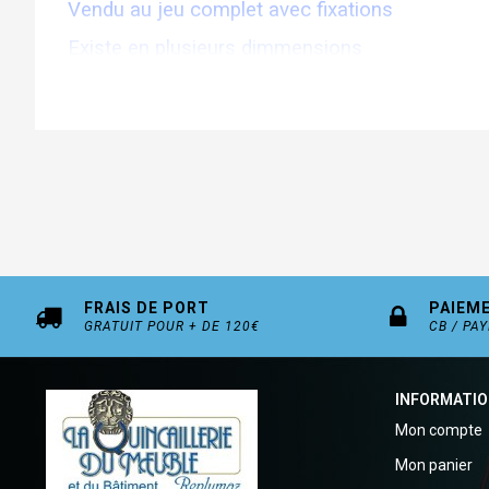
Vendu au jeu complet avec fixations
Existe en plusieurs dimmensions
Tiroir C 290 / 340 / 390 / 440 / 490mm
FRAIS DE PORT
PAIEM
GRATUIT POUR + DE 120€
CB / PA
INFORMATI
Mon compte
Mon panier