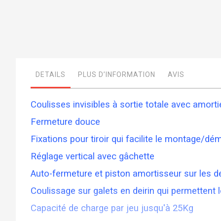
Skip
to
the
beginning
DETAILS
PLUS D’INFORMATION
AVIS
of
the
images
gallery
Coulisses invisibles à sortie totale avec amo
Fermeture douce
Fixations pour tiroir qui facilite le montage/dé
Réglage vertical avec gâchette
Auto-fermeture et piston amortisseur sur les d
Coulissage sur galets en deirin qui permettent l
Capacité de charge par jeu jusqu'à 25Kg