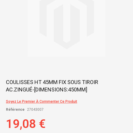
Skip
COULISSES HT 45MM FIX SOUS TIROIR
to
AC.ZINGUÉ-[DIMENSIONS:450MM]
the
beginning
of
Soyez Le Premier À Commenter Ce Produit
the
Référence
27043007
images
gallery
19,08 €