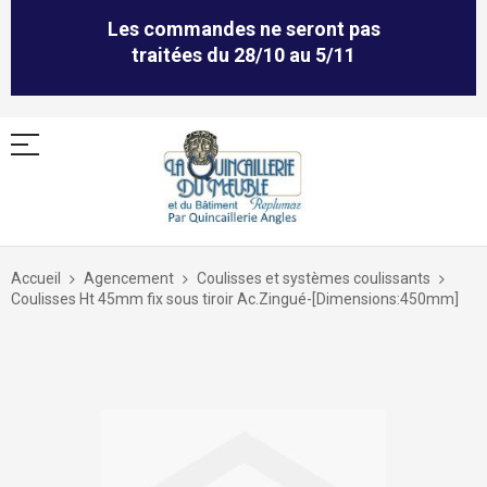
Les commandes ne seront pas
traitées du 28/10 au 5/11
Allez
au
Accueil
Agencement
Coulisses et systèmes coulissants
contenu
Coulisses Ht 45mm fix sous tiroir Ac.Zingué-[Dimensions:450mm]
Skip
to
the
end
of
the
images
gallery