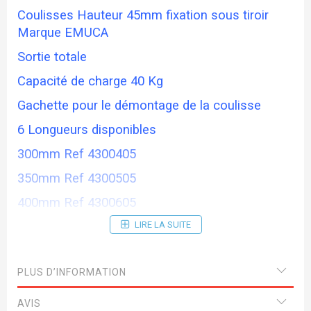
Coulisses Hauteur 45mm fixation sous tiroir
Marque EMUCA
Sortie totale
Capacité de charge 40 Kg
Gachette pour le démontage de la coulisse
6 Longueurs disponibles
300mm Ref 4300405
350mm Ref 4300505
400mm Ref 4300605
450mm Ref 4300705
LIRE LA SUITE
500mm Ref 4300805
PLUS D’INFORMATION
600mm Ref 4300905
Vendue à la paire
AVIS