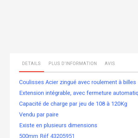
Skip
to
the
beginning
of
the
images
DETAILS
PLUS D’INFORMATION
AVIS
gallery
Coulisses Acier zingué avec roulement à billes
Extension intégrable, avec fermeture automatiq
Capacité de charge par jeu de 108 à 120Kg
Vendu par paire
Existe en plusieurs dimensions
500mm Réf 43205951