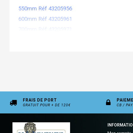
550mm Réf 43205956
600mm Réf 43205961
700mm Réf 43205971
FRAIS DE PORT
PAIEM
GRATUIT POUR + DE 120€
CB / PA
INFORMATI