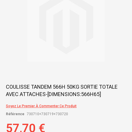
gallery
Skip
COULISSE TANDEM 566H 50KG SORTIE TOTALE
to
AVEC ATTACHES-[DIMENSIONS:566H65]
the
beginning
of
Soyez Le Premier À Commenter Ce Produit
the
Référence
730710+730719+730720
images
gallery
57,70 €