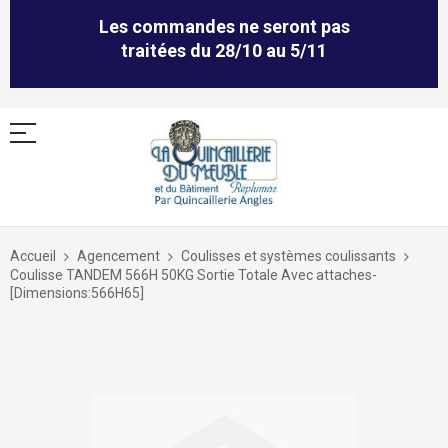
Les commandes ne seront pas
traitées du 28/10 au 5/11
Allez
au
Accueil
Agencement
Coulisses et systèmes coulissants
contenu
Coulisse TANDEM 566H 50KG Sortie Totale Avec attaches-
[Dimensions:566H65]
Skip
to
the
end
of
the
images