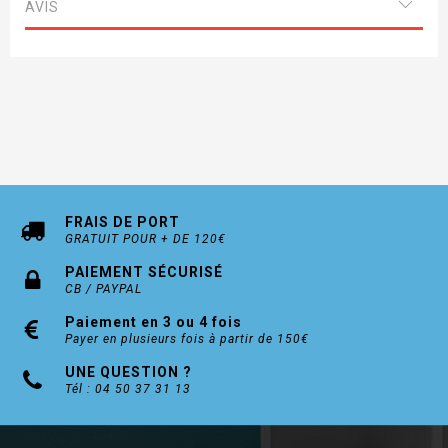
566H60 600mm
AVIS
566H65 650mm
560H70 700mm
FRAIS DE PORT
GRATUIT POUR + DE 120€
PAIEMENT SÉCURISÉ
CB / PAYPAL
Paiement en 3 ou 4 fois
Payer en plusieurs fois à partir de 150€
UNE QUESTION ?
Tél : 04 50 37 31 13