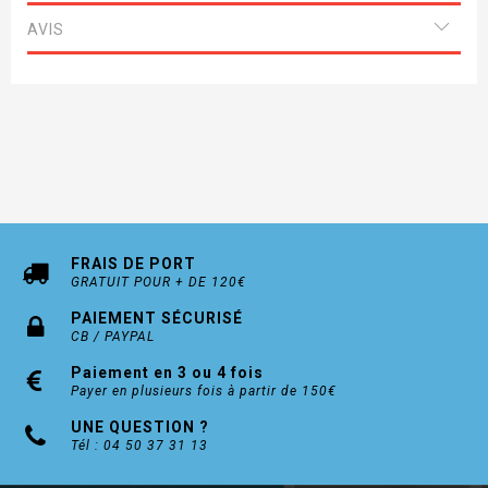
Calcul pour barre stabilisatrice
AVIS
(enlever 33mm au creux inférieur du module)
FRAIS DE PORT
GRATUIT POUR + DE 120€
PAIEMENT SÉCURISÉ
CB / PAYPAL
Paiement en 3 ou 4 fois
Payer en plusieurs fois à partir de 150€
UNE QUESTION ?
Tél : 04 50 37 31 13