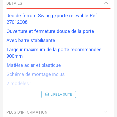
DETAILS
Jeu de ferrure Swing p/porte relevable Ref
27012008
Ouverture et fermeture douce de la porte
Avec barre stabilisante
Largeur maximum de la porte recommandée
900mm
Matière acier et plastique
Schéma de montage inclus
2 modèles :
27012008 pour hauteur de porte 390/450
LIRE LA SUITE
Largeur barre 835 Poids par porte 3,6/4,5 Kg
27012227 pour hauteur de porte 390/450
PLUS D’INFORMATION
Largeur barre 835 Poids par porte 4,6/5,2 Kg