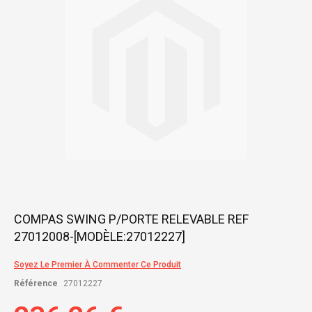
images
gallery
Skip
COMPAS SWING P/PORTE RELEVABLE REF
to
27012008-[MODÈLE:27012227]
the
beginning
of
Soyez Le Premier À Commenter Ce Produit
the
Référence
27012227
images
gallery