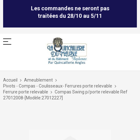
Les commandes ne seront pas
traitées du 28/10 au 5/11
Allez
au
Accueil
Ameublement
contenu
Pivots - Compas - Coulisseaux- Ferrures porte relevable
Ferrure porte relevable
Compas Swing p/porte relevable Ref
27012008-[Modèle:27012227]
Skip
to
the
end
of
the