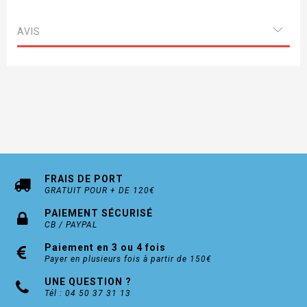
sans risque de dégorgement.
Son seul défaut réside dans le fait de relever les pores du bois.
AVIS
FRAIS DE PORT
GRATUIT POUR + DE 120€
PAIEMENT SÉCURISÉ
CB / PAYPAL
Paiement en 3 ou 4 fois
Payer en plusieurs fois à partir de 150€
UNE QUESTION ?
Tél : 04 50 37 31 13