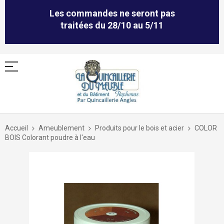
Les commandes ne seront pas
traitées du 28/10 au 5/11
Allez
au
Accueil
Ameublement
Produits pour le bois et acier
COLOR
contenu
BOIS Colorant poudre à l'eau
Skip
to
the
end
of
the
images
gallery