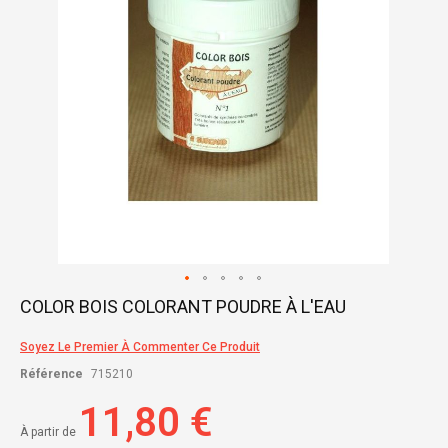
Skip
COLOR BOIS COLORANT POUDRE À L'EAU
to
the
Soyez Le Premier À Commenter Ce Produit
beginning
of
Référence
715210
the
images
11,80 €
gallery
À partir de