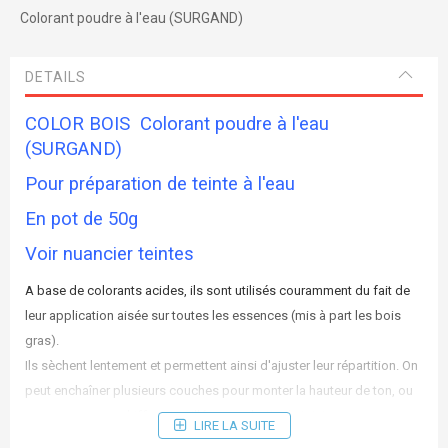
Colorant poudre à l'eau (SURGAND)
DETAILS
COLOR BOIS Colorant poudre à l'eau
(SURGAND)
Pour préparation de teinte à l'eau
En pot de 50g
Voir nuancier teintes
A base de colorants acides, ils sont utilisés couramment du fait de
leur application aisée sur toutes les essences (mis à part les bois
gras).
Ils sèchent lentement et permettent ainsi d'ajuster leur répartition. On
peut enchaîner plusieurs couches pour monter la hauteur de ton, ou
essuyer avec un chiffon mouillé pour rabattre la teinte.
LIRE LA SUITE
Une fois sèche, la teinte est compatible avec tout type de finition