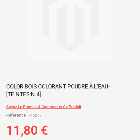
Skip
COLOR BOIS COLORANT POUDRE À L'EAU-
to
[TEINTES:N.4]
the
beginning
of
Soyez Le Premier À Commenter Ce Produit
the
Référence
715213
images
gallery
11,80 €