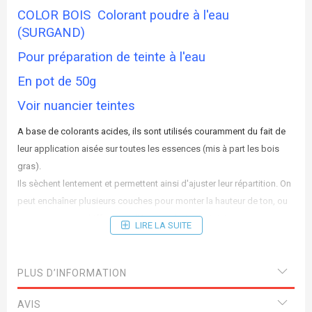
COLOR BOIS Colorant poudre à l'eau
(SURGAND)
Pour préparation de teinte à l'eau
En pot de 50g
Voir nuancier teintes
A base de colorants acides, ils sont utilisés couramment du fait de
leur application aisée sur toutes les essences (mis à part les bois
gras).
Ils sèchent lentement et permettent ainsi d'ajuster leur répartition. On
peut enchaîner plusieurs couches pour monter la hauteur de ton, ou
essuyer avec un chiffon mouillé pour rabattre la teinte.
LIRE LA SUITE
Une fois sèche, la teinte est compatible avec tout type de finition
sans risque de dégorgement.
Son seul défaut réside dans le fait de relever les pores du bois.
PLUS D’INFORMATION
AVIS