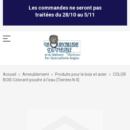
Les commandes ne seront pas
traitées du 28/10 au 5/11
Allez
au
Accueil
Ameublement
Produits pour le bois et acier
COLOR
contenu
BOIS Colorant poudre à l'eau-[Teintes:N.4]
Skip
to
the
end
of
the
images
gallery