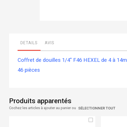
Skip
to
the
beginning
DETAILS
AVIS
of
the
images
gallery
Coffret de douilles 1/4" F46 HEXEL de 4 à 14
46 pièces
Produits apparentés
Cochez les articles à ajouter au panier ou
SÉLECTIONNER TOUT