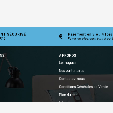
ENT SÉCURISÉ
Paiement en 3 ou 4 fois
YPAL
Payer en plusieurs fois à par
ONS
A PROPOS
Le magasin
Nos partenaires
Contactez-nous
Conditions Générales de Vente
Plan du site
Infos légales
Politique de confidentialité