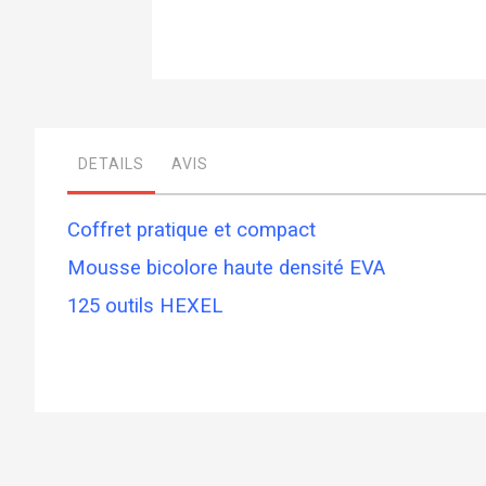
Skip
to
the
beginning
DETAILS
AVIS
of
the
images
gallery
Coffret pratique et compact
Mousse bicolore haute densité EVA
125 outils HEXEL