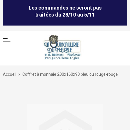
Les commandes ne seront pas
traitées du 28/10 au 5/11
Allez
au
Accueil
Coffret à monnaie 200x160x90 bleu ou rouge-rouge
contenu
Skip
to
the
end
of
the
images
gallery