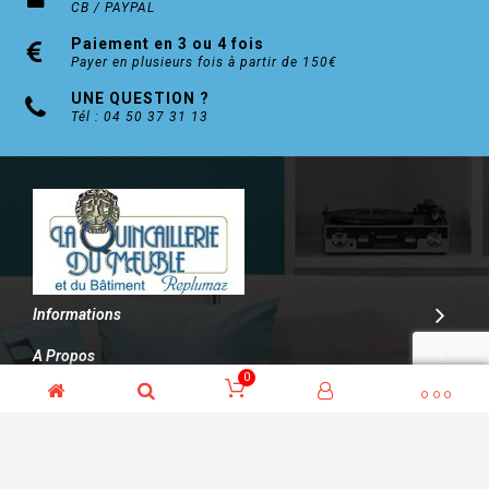
CB / PAYPAL
Paiement en 3 ou 4 fois
Payer en plusieurs fois à partir de 150€
UNE QUESTION ?
Tél : 04 50 37 31 13
Informations
A Propos
0
Contact
© Kalitys Multimédia