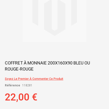
Skip
COFFRET À MONNAIE 200X160X90 BLEU OU
to
ROUGE-ROUGE
the
beginning
of
Soyez Le Premier À Commenter Ce Produit
the
Référence
118281
images
gallery
22,00 €