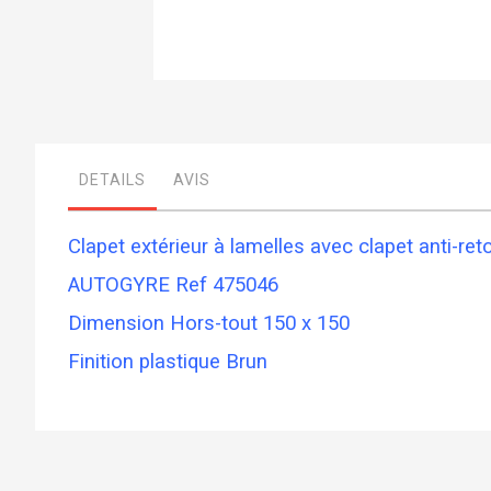
Skip
to
the
beginning
of
DETAILS
AVIS
the
images
gallery
Clapet extérieur à lamelles avec clapet anti-
AUTOGYRE Ref 475046
Dimension Hors-tout 150 x 150
Finition plastique Brun