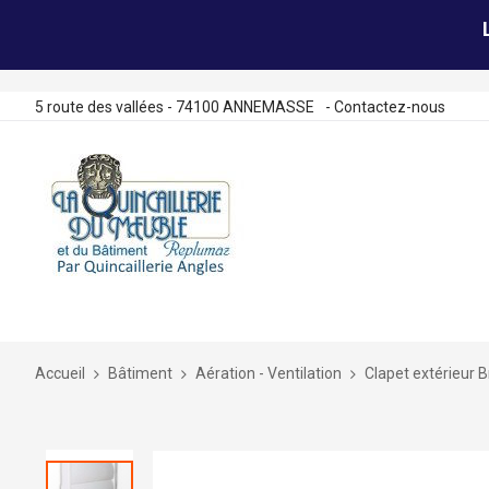
5 route des vallées - 74100 ANNEMASSE
-
Contactez-nous
Allez
au
contenu
Accueil
Bâtiment
Aération - Ventilation
Clapet extérieur
Skip
to