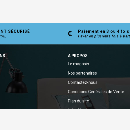
ENT SÉCURISÉ
Paiement en 3 ou 4 fois
YPAL
Payer en plusieurs fois à par
ONS
A PROPOS
Le magasin
Nos partenaires
Contactez-nous
Conditions Générales de Vente
Plan du site
Infos légales
Politique de confidentialité