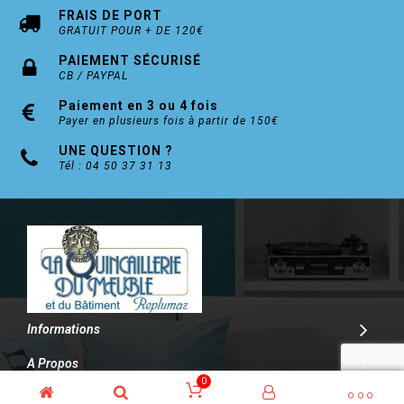
FRAIS DE PORT
GRATUIT POUR + DE 120€
PAIEMENT SÉCURISÉ
CB / PAYPAL
Paiement en 3 ou 4 fois
Payer en plusieurs fois à partir de 150€
UNE QUESTION ?
Tél : 04 50 37 31 13
Informations
A Propos
0
Contact