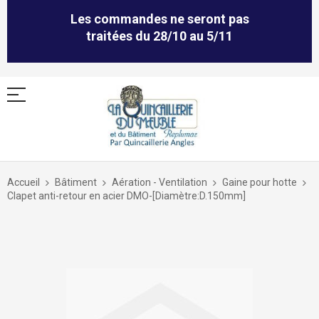
Les commandes ne seront pas
traitées du 28/10 au 5/11
Allez
au
Accueil
Bâtiment
Aération - Ventilation
Gaine pour hotte
contenu
Clapet anti-retour en acier DMO-[Diamètre:D.150mm]
Skip
to
the
end
of
the
images
gallery