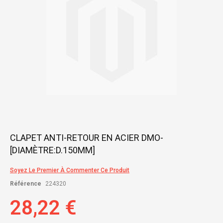
Skip
CLAPET ANTI-RETOUR EN ACIER DMO-
to
[DIAMÈTRE:D.150MM]
the
beginning
of
Soyez Le Premier À Commenter Ce Produit
the
Référence
224320
images
gallery
28,22 €