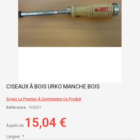
Skip
CISEAUX À BOIS URKO MANCHE BOIS
to
the
Soyez Le Premier À Commenter Ce Produit
beginning
of
Référence
768501
the
images
15,04 €
gallery
À partir de
Largeur