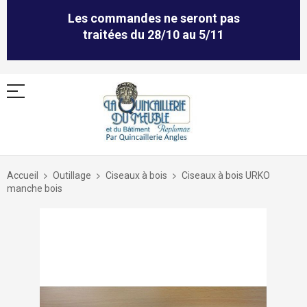
Les commandes ne seront pas
traitées du 28/10 au 5/11
Allez
au
Accueil
Outillage
Ciseaux à bois
Ciseaux à bois URKO
contenu
manche bois
Skip
to
the
end
of
the
images
gallery