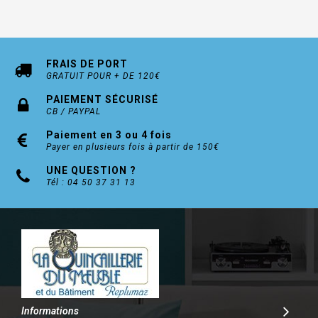
FRAIS DE PORT
GRATUIT POUR + DE 120€
PAIEMENT SÉCURISÉ
CB / PAYPAL
Paiement en 3 ou 4 fois
Payer en plusieurs fois à partir de 150€
UNE QUESTION ?
Tél : 04 50 37 31 13
Informations