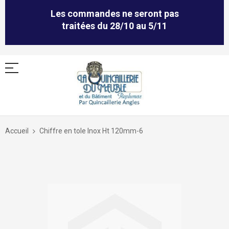
Les commandes ne seront pas
traitées du 28/10 au 5/11
Allez
au
Accueil
Chiffre en tole Inox Ht 120mm-6
contenu
Skip
to
the
end
of
the
images
gallery