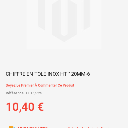
Skip
CHIFFRE EN TOLE INOX HT 120MM-6
to
the
Soyez Le Premier À Commenter Ce Produit
beginning
of
Référence
CH16/72S
the
images
10,40 €
gallery