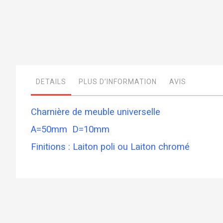
Skip
to
the
beginning
of
DETAILS
PLUS D’INFORMATION
AVIS
the
images
gallery
Charnière de meuble universelle
A=50mm D=10mm
Finitions : Laiton poli ou Laiton chromé