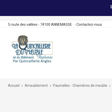
5 route des vallées - 74100 ANNEMASSE
-
Contactez-nous
Allez
au
contenu
Accueil
Ameublement
Paumelles - Charnières de meuble
Skip
to