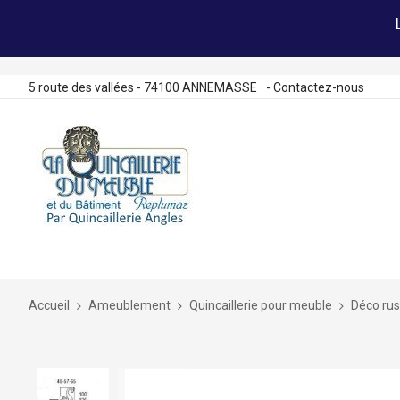
5 route des vallées - 74100 ANNEMASSE
-
Contactez-nous
Allez
au
contenu
Accueil
Ameublement
Quincaillerie pour meuble
Déco rus
Skip
to