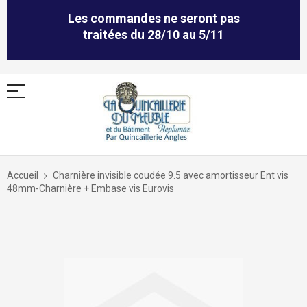
Les commandes ne seront pas
traitées du 28/10 au 5/11
Allez
au
Accueil
Charnière invisible coudée 9.5 avec amortisseur Ent vis
contenu
48mm-Charnière + Embase vis Eurovis
Skip
to
the
end
of
the
images
gallery