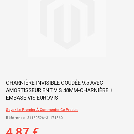
Skip
CHARNIÈRE INVISIBLE COUDÉE 9.5 AVEC
to
AMORTISSEUR ENT VIS 48MM-CHARNIÈRE +
the
beginning
EMBASE VIS EUROVIS
of
the
Soyez Le Premier À Commenter Ce Produit
images
gallery
Référence
31160526+31171560
4,87 €