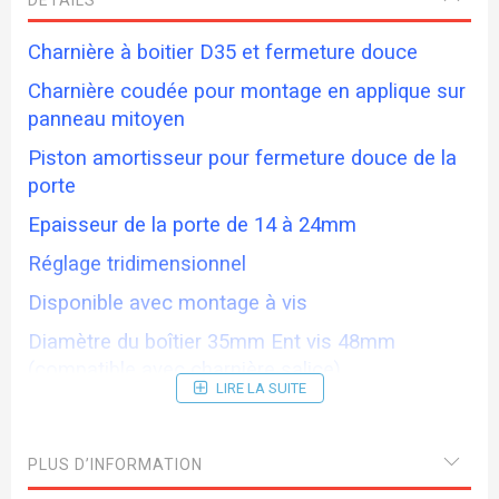
Charnière à boitier D35 et fermeture douce
Charnière coudée pour montage en applique sur
panneau mitoyen
Piston amortisseur pour fermeture douce de la
porte
Epaisseur de la porte de 14 à 24mm
Réglage tridimensionnel
Disponible avec montage à vis
Diamètre du boîtier 35mm Ent vis 48mm
(compatible avec charnière salice)
LIRE LA SUITE
Rang de perçage D = 3-7mm
(embase pour charnière vendue séparément obligatoire pour
PLUS D’INFORMATION
le montage : voir accessoires)