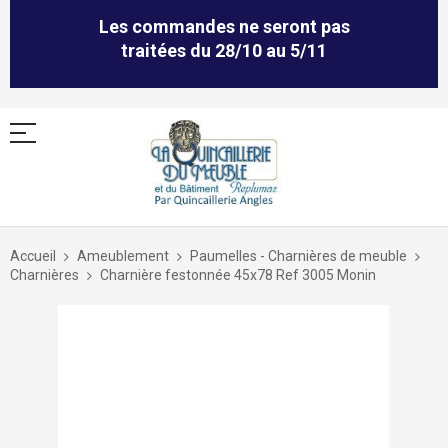
Les commandes ne seront pas
traitées du 28/10 au 5/11
Allez
au
Accueil
Ameublement
Paumelles - Charnières de meuble
contenu
Charnières
Charnière festonnée 45x78 Ref 3005 Monin
Skip
to
the
end
of
the
images
gallery