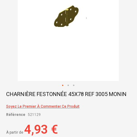
Skip
CHARNIÈRE FESTONNÉE 45X78 REF 3005 MONIN
to
the
Soyez Le Premier À Commenter Ce Produit
beginning
of
Référence
521129
the
images
4,93 €
gallery
À partir de