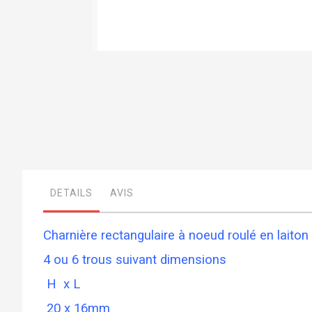
Skip
to
the
beginning
of
the
images
gallery
DETAILS
AVIS
Charnière rectangulaire à noeud roulé en laiton
4 ou 6 trous suivant dimensions
H x L
20 x 16mm