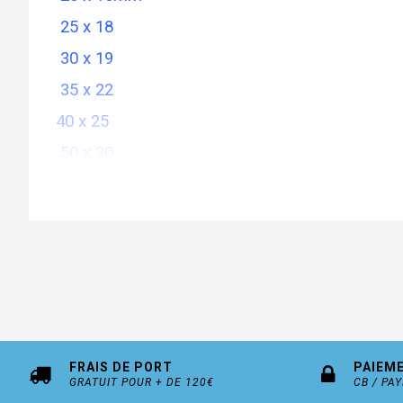
25 x 18
30 x 19
35 x 22
40 x 25
50 x 30
60 x 35
70 x 40
80 x 45
100 x 50
FRAIS DE PORT
PAIEM
GRATUIT POUR + DE 120€
CB / PA