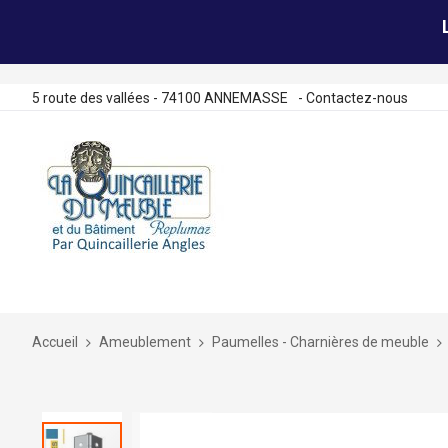
5 route des vallées - 74100 ANNEMASSE
-
Contactez-nous
Allez
au
contenu
Accueil
Ameublement
Paumelles - Charnières de meuble
Skip
to