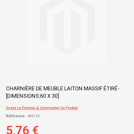
gallery
Skip
CHARNIÈRE DE MEUBLE LAITON MASSIF ÉTIRÉ-
to
[DIMENSIONS:60 X 30]
the
beginning
of
Soyez Le Premier À Commenter Ce Produit
the
Référence
480120
images
gallery
5,76 €