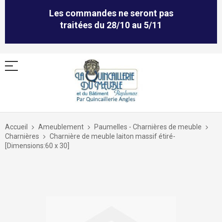
Les commandes ne seront pas
traitées du 28/10 au 5/11
Allez
au
Accueil
Ameublement
Paumelles - Charnières de meuble
contenu
Charnières
Charnière de meuble laiton massif étiré-
[Dimensions:60 x 30]
Skip
to
the
end
of
the
images