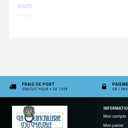
60x35
70x40
80x45
100x50
FRAIS DE PORT
PAIEM
GRATUIT POUR + DE 120€
CB / PA
INFORMATI
Mon compte
Mon panier