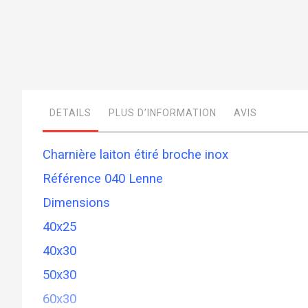
Skip
to
the
beginning
of
DETAILS
PLUS D’INFORMATION
AVIS
the
images
gallery
Charnière laiton étiré broche inox
Référence 040 Lenne
Dimensions
40x25
40x30
50x30
60x30