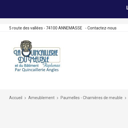
5 route des vallées - 74100 ANNEMASSE
-
Contactez-nous
Allez
au
contenu
Accueil
Ameublement
Paumelles - Charnières de meuble
Skip
to