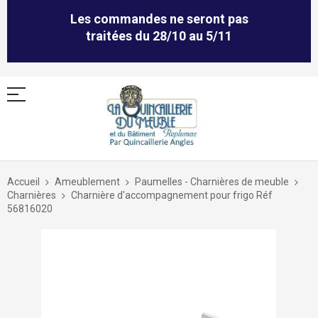
Les commandes ne seront pas
traitées du 28/10 au 5/11
Allez
au
Accueil
Ameublement
Paumelles - Charnières de meuble
contenu
Charnières
Charnière d'accompagnement pour frigo Réf
56816020
Skip
to
the
end
of
the
images