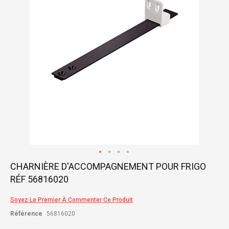
gallery
Skip
CHARNIÈRE D'ACCOMPAGNEMENT POUR FRIGO
to
RÉF 56816020
the
beginning
of
Soyez Le Premier À Commenter Ce Produit
the
Référence
56816020
images
gallery