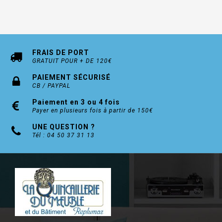
FRAIS DE PORT
GRATUIT POUR + DE 120€
PAIEMENT SÉCURISÉ
CB / PAYPAL
Paiement en 3 ou 4 fois
Payer en plusieurs fois à partir de 150€
UNE QUESTION ?
Tél : 04 50 37 31 13