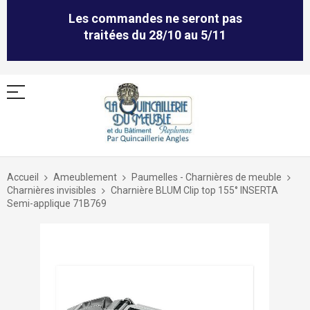
Les commandes ne seront pas
traitées du 28/10 au 5/11
Allez
au
Accueil
Ameublement
Paumelles - Charnières de meuble
contenu
Charnières invisibles
Charnière BLUM Clip top 155° INSERTA
Semi-applique 71B769
Skip
to
the
end
of
the
images