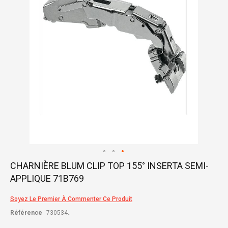
gallery
Skip
CHARNIÈRE BLUM CLIP TOP 155° INSERTA SEMI-
to
APPLIQUE 71B769
the
beginning
of
Soyez Le Premier À Commenter Ce Produit
the
Référence
730534..
images
gallery