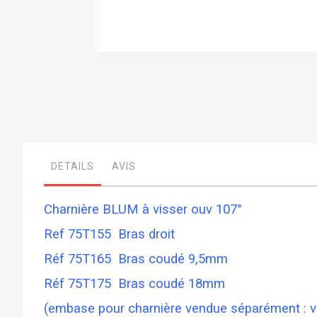
Skip
to
the
beginning
of
the
images
gallery
DETAILS
AVIS
Charnière BLUM à visser ouv 107°
Ref 75T155 Bras droit
Réf 75T165 Bras coudé 9,5mm
Réf 75T175 Bras coudé 18mm
(embase pour charnière vendue séparément : v