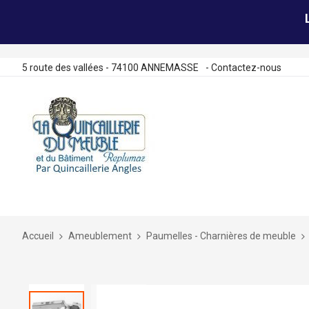
5 route des vallées - 74100 ANNEMASSE
-
Contactez-nous
Allez
au
contenu
Accueil
Ameublement
Paumelles - Charnières de meuble
Skip
to