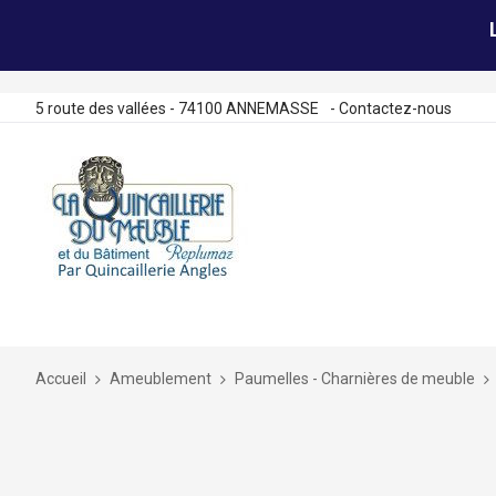
5 route des vallées - 74100 ANNEMASSE
-
Contactez-nous
Allez
au
contenu
Accueil
Ameublement
Paumelles - Charnières de meuble
Skip
to