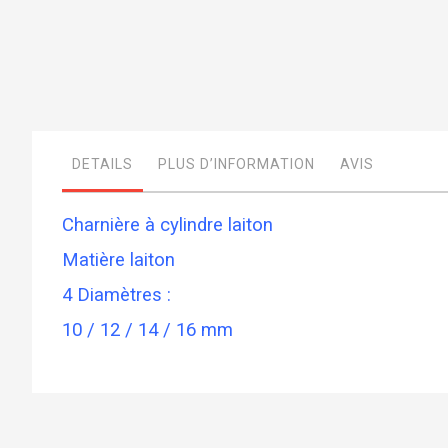
Skip
to
the
beginning
of
DETAILS
PLUS D’INFORMATION
AVIS
the
images
gallery
Charnière à cylindre laiton
Matière laiton
4 Diamètres :
10 / 12 / 14 / 16 mm