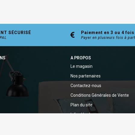
ENT SÉCURISÉ
Paiement en 3 ou 4 fois
YPAL
Payer en plusieurs fois à par
ONS
A PROPOS
Le magasin
Nos partenaires
Contactez-nous
Conditions Générales de Vente
Plan du site
Infos légales
Politique de confidentialité