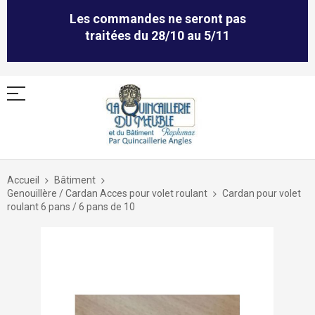
Les commandes ne seront pas
traitées du 28/10 au 5/11
Allez
au
Accueil
Bâtiment
contenu
Genouillère / Cardan Acces pour volet roulant
Cardan pour volet
roulant 6 pans / 6 pans de 10
Skip
to
the
end
of
the
images