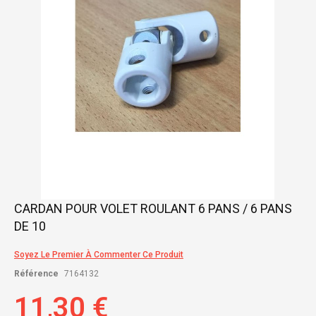
gallery
Skip
CARDAN POUR VOLET ROULANT 6 PANS / 6 PANS
to
DE 10
the
beginning
of
Soyez Le Premier À Commenter Ce Produit
the
Référence
7164132
images
gallery
11,30 €