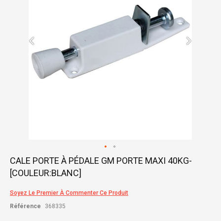
gallery
Skip
CALE PORTE À PÉDALE GM PORTE MAXI 40KG-
to
[COULEUR:BLANC]
the
beginning
of
Soyez Le Premier À Commenter Ce Produit
the
Référence
368335
images
gallery