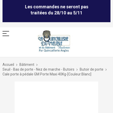
Les commandes ne seront pas
traitées du 28/10 au 5/11
Allez
au
Accueil
Bâtiment
contenu
Seuil - Bas de porte - Nez de marche - Butoirs
Butoir de porte
Cale porte à pédale GM Porte Maxi 40Kg-[Couleur:Blanc]
Skip
to
the
end
of
the
images